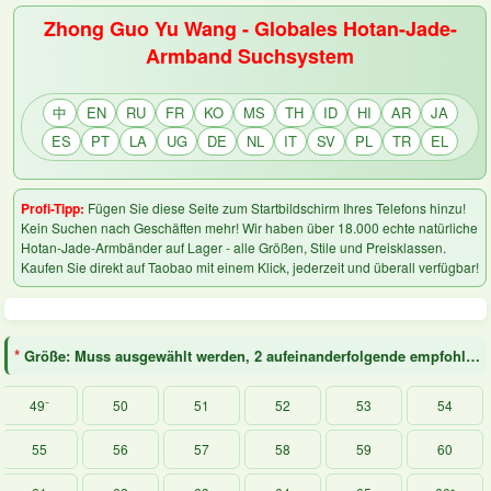
Zhong Guo Yu Wang - Globales Hotan-Jade-
Armband Suchsystem
中
EN
RU
FR
KO
MS
TH
ID
HI
AR
JA
ES
PT
LA
UG
DE
NL
IT
SV
PL
TR
EL
Profi-Tipp:
Fügen Sie diese Seite zum Startbildschirm Ihres Telefons hinzu!
Kein Suchen nach Geschäften mehr! Wir haben über 18.000 echte natürliche
Hotan-Jade-Armbänder auf Lager - alle Größen, Stile und Preisklassen.
Kaufen Sie direkt auf Taobao mit einem Klick, jederzeit und überall verfügbar!
*
Größe: Muss ausgewählt werden, 2 aufeinanderfolgende empfohlen
49⁻
50
51
52
53
54
55
56
57
58
59
60