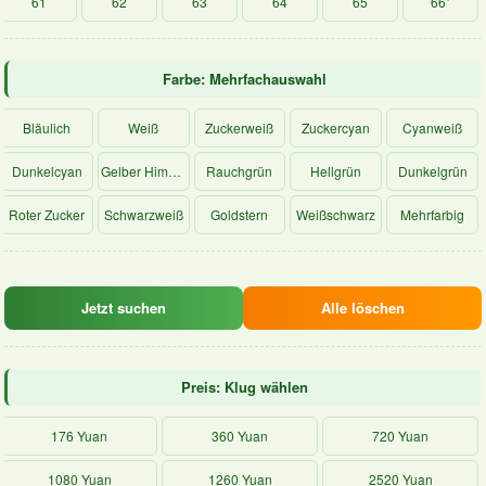
61
62
63
64
65
66⁺
Farbe: Mehrfachauswahl
Bläulich
Weiß
Zuckerweiß
Zuckercyan
Cyanweiß
Dunkelcyan
Gelber Himmel
Rauchgrün
Hellgrün
Dunkelgrün
Roter Zucker
Schwarzweiß
Goldstern
Weißschwarz
Mehrfarbig
Jetzt suchen
Alle löschen
Preis: Klug wählen
176 Yuan
360 Yuan
720 Yuan
1080 Yuan
1260 Yuan
2520 Yuan